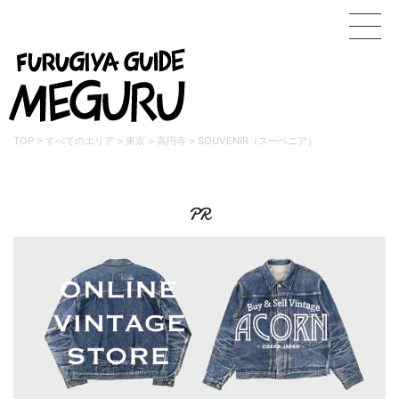
TOP
>
すべてのエリア
>
東京
>
高円寺
>
SOUVENIR（スーベニア）
PR