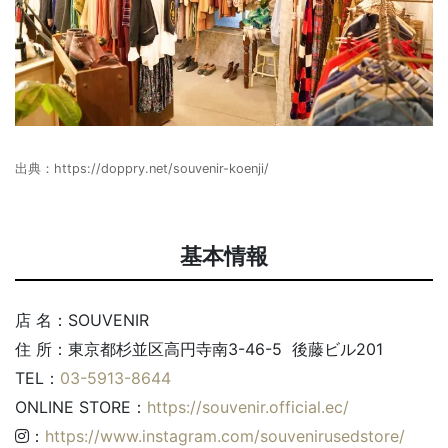
出典：
https://doppry.net/souvenir-koenji/
基本情報
店 名：SOUVENIR
住 所：東京都杉並区高円寺南3-46-5 後藤ビル201
TEL：
03-5913-8644
ONLINE STORE：
https://souvenir.official.ec/
：
https://www.instagram.com/souvenirusedstore/