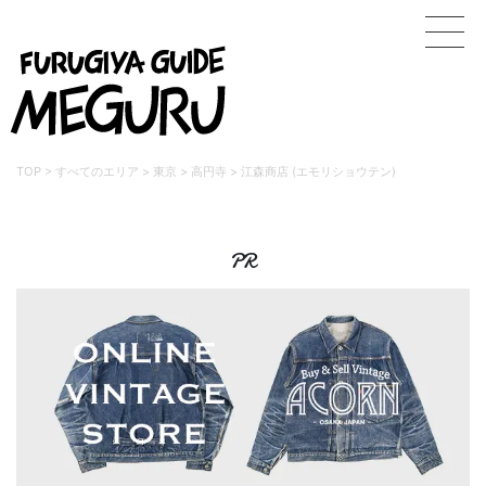
TOP
>
すべてのエリア
>
東京
>
高円寺
>
江森商店 (エモリショウテン)
PR