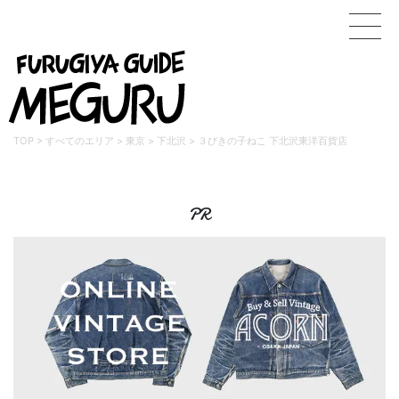
TOP
>
すべてのエリア
>
東京
>
下北沢
>
３びきの子ねこ 下北沢東洋百貨店
PR