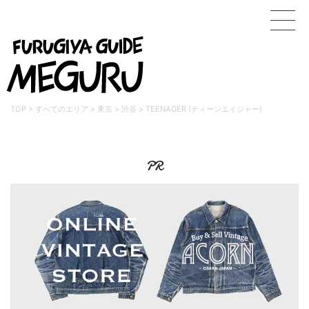
TOP
>
すべてのエリア
>
東京
>
渋谷
>
TEENAGER (ティーンエイジャー)
PR