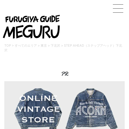
TOP
>
すべてのエリア
>
東京
>
下北沢
>
STEP AHEAD（ステップアヘッド）下北
沢
PR