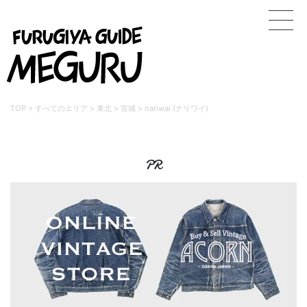
TOP
>
すべてのエリア
>
東北
>
宮城
>
nariwai (ナリワイ)
PR