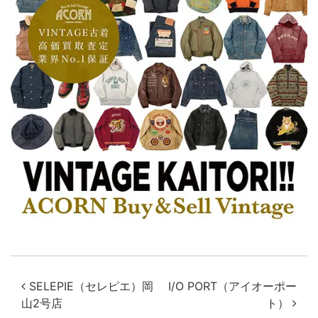
投稿ナビゲーション
SELEPIE（セレピエ）岡
I/O PORT（アイオーポー
山2号店
ト）