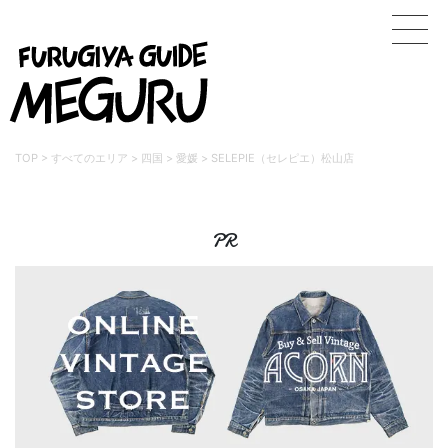
TOP
>
すべてのエリア
>
四国
>
愛媛
>
SELEPIE（セレピエ）松山店
PR