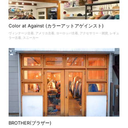
Color at Against (カラーアットアゲインスト)
ヴィンテージ古着
,
アメリカ古着
,
ヨーロッパ古着
,
アクセサリー・雑貨
,
レギュ
ラー古着
,
スニーカー
BROTHER(ブラザー)