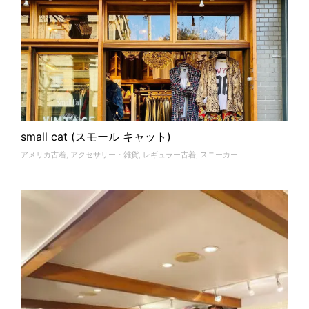
small cat (スモール キャット)
アメリカ古着
,
アクセサリー・雑貨
,
レギュラー古着
,
スニーカー