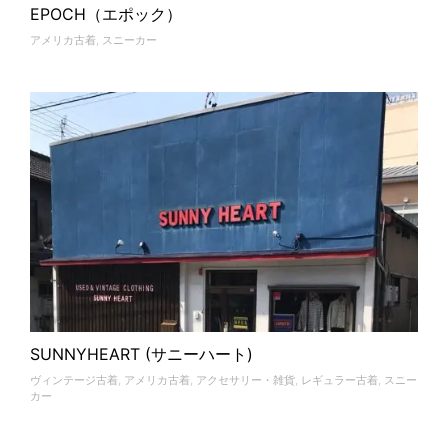
EPOCH（エポック）
アメリカ古着
,
スニーカー
SUNNYHEART (サニーハート)
ヴィンテージ古着
,
アメリカ古着
,
アクセサリー・雑貨
,
レギュラー古着
,
スニー
カー