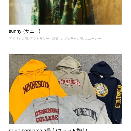
sunny (サニー)
アメリカ古着
,
アクセサリー・雑貨
,
レギュラー古着
,
スニーカー
s.l.u.t koriyama 2号店(スラット郡山)