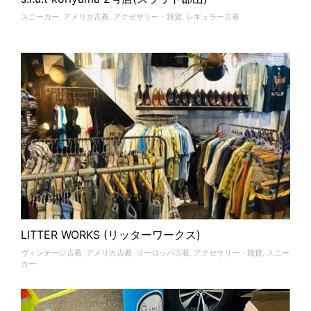
スニーカー
,
アメリカ古着
,
アクセサリー・雑貨
,
レギュラー古着
LITTER WORKS (リッターワークス)
ヴィンテージ古着
,
アメリカ古着
,
ヨーロッパ古着
,
アクセサリー・雑貨
,
スニー
カー