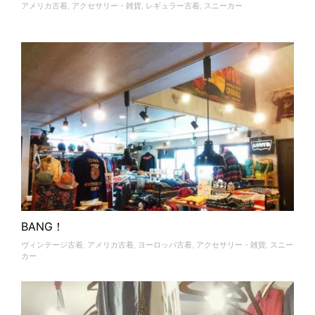
アメリカ古着
,
アクセサリー・雑貨
,
レギュラー古着
,
スニーカー
BANG！
ヴィンテージ古着
,
アメリカ古着
,
ヨーロッパ古着
,
アクセサリー・雑貨
,
スニー
カー