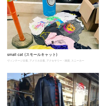
small cat (スモールキャット)
ヴィンテージ古着
,
アメリカ古着
,
アクセサリー・雑貨
,
スニーカー