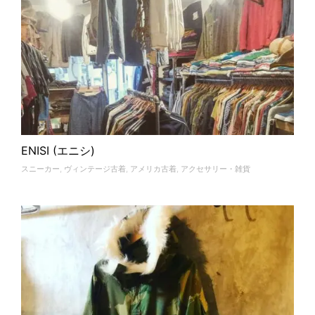
ENISI (エニシ)
スニーカー
,
ヴィンテージ古着
,
アメリカ古着
,
アクセサリー・雑貨