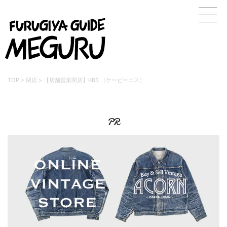
TOP
>
閉店
>
【店舗営業閉店】KBS （ケービーエス）
PR