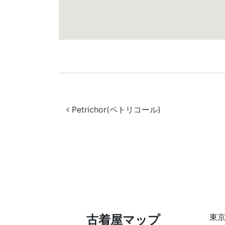
投稿ナビゲー
Petrichor(ペトリコール)
東
古着屋マップ