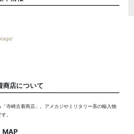
ntage/
着商店について
る「寺崎古着商店」。アメカジやミリタリー系の輸入物
です。
MAP