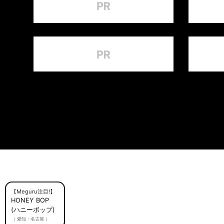
【Meguru注目!】
HONEY BOP
(ハニーボップ)
（ 愛知・名古屋 ）