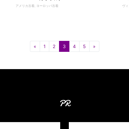
アメリカ古着
,
ヨーロッパ古着
ヴィ
«
1
2
3
4
5
»
PR