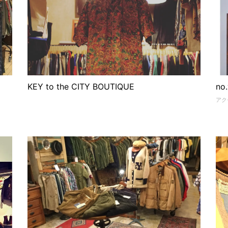
KEY to the CITY BOUTIQUE
no
アク