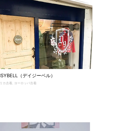
AISYBELL（デイジーベル）
リカ古着
,
ヨーロッパ古着