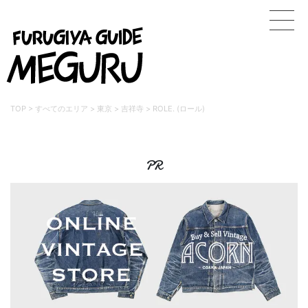
TOP
>
すべてのエリア
>
東京
>
吉祥寺
>
ROLE. (ロール)
PR