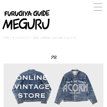
TOP
>
すべてのエリア
>
東京
>
世田谷
>
per-aah (ペルアア)
PR