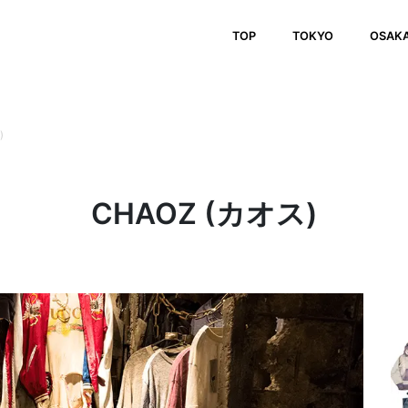
TOP
TOKYO
OSAK
)
CHAOZ (カオス)