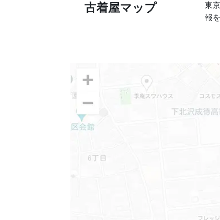
東
古着屋マップ
報