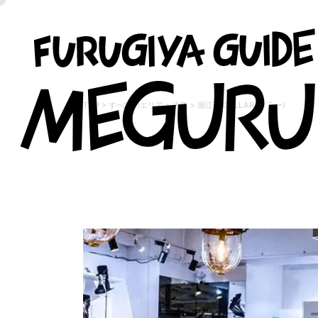
TOP
>
すべてのエリア
>
大阪
>
堀江
>
DOLLAR (ダラー)