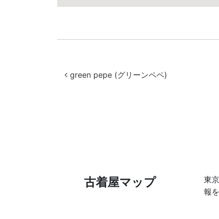
投稿ナビゲー
green pepe (グリーンペペ)
東
古着屋マップ
報