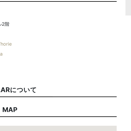
ル2階
/horie
ka
LARについて
MAP