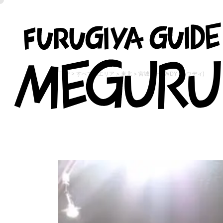
TOP
>
すべてのエリア
>
東北
>
宮城
>
HOWDY (ハウディ)