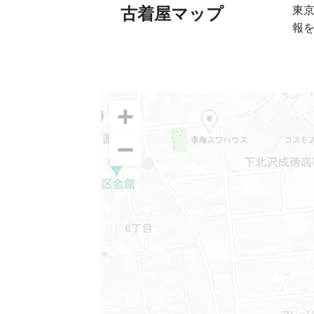
東
古着屋マップ
報