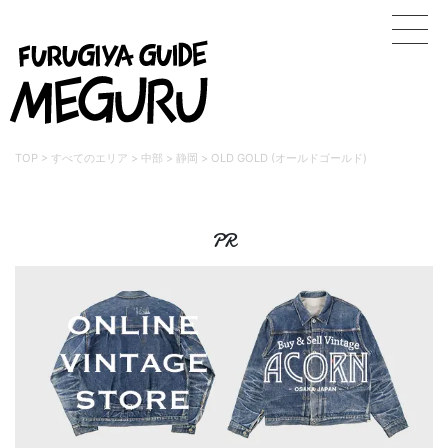
TOP
>
すべてのエリア
>
中部
>
静岡
>
OLD GOLD (オールドゴールド)
PR