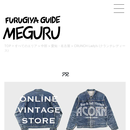
TOP
>
すべてのエリア
>
中部
>
愛知・名古屋
>
CRUNCH Lady’s (クランチレディー
ス)
PR