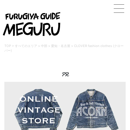
TOP
>
すべてのエリア
>
中部
>
愛知・名古屋
>
CLOVER fashion clothes (クロー
バー)
PR