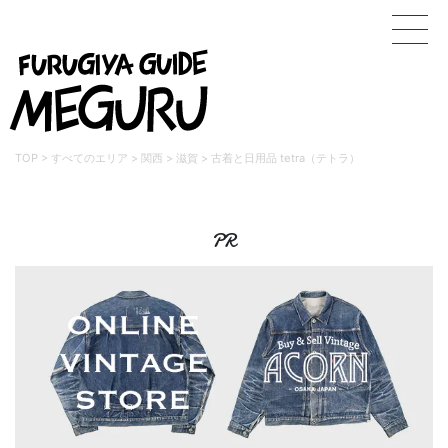
TOP
>
すべてのエリア
>
関西
>
滋賀
>
古着と日用品 tetra（テトラ）
PR