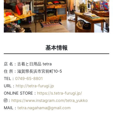
基本情報
店 名：古着と日用品 tetra
住 所：滋賀県長浜市宮前町10-5
TEL：
0749-65-8801
URL：
http://tetra-furugi.jp
ONLINE STORE：
https://s.tetra-furugi.jp/
：
https://www.instagram.com/tetra_yukko
MAIL：
tetra.nagahama@gmail.com