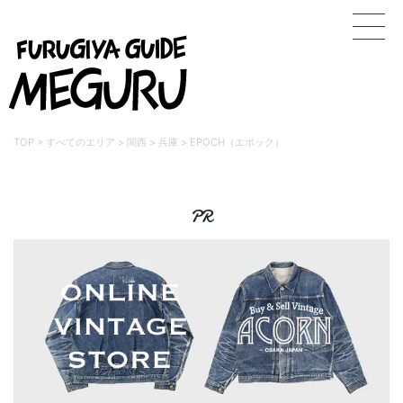
TOP
>
すべてのエリア
>
関西
>
兵庫
>
EPOCH（エポック）
PR