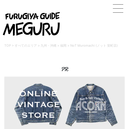
TOP
>
すべてのエリア
>
九州・沖縄
>
福岡
>
NoT Muromachi (ノット 室町店)
PR