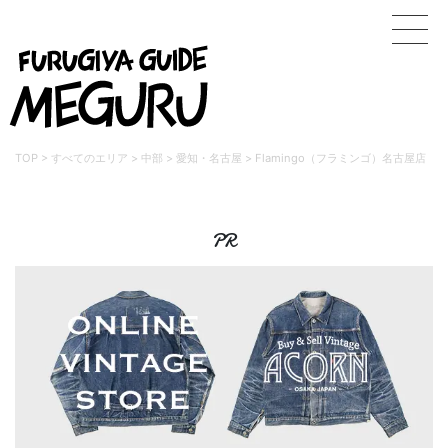
TOP
>
すべてのエリア
>
中部
>
愛知・名古屋
>
Flamingo（フラミンゴ）名古屋店
PR